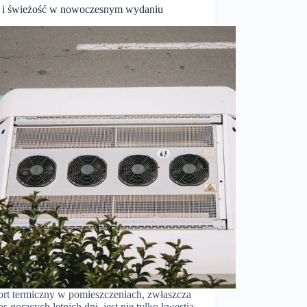
 i świeżość w nowoczesnym wydaniu
rt termiczny w pomieszczeniach, zwłaszcza
s gorących letnich dni, jest nie tylko kwestią