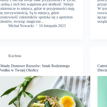
a jedną z nich bez wątpienia jest słodkość. Sklepy
przyje
cukiernicze to miejsca, gdzie te przyjemności stają
W tym
się rzeczywistością. Są to miejsca, gdzie
rozwi
kreatywność cukierników spotyka się z apetytem
łączą
klientów, tworząc magiczne…
urząd
​Michał Nowacki
16 listopada 2023
Kuchnia
Obiady Domowe Rzeszów: Smak Rodzinnego
Cater
Posiłku w Twojej Okolicy
Dieci