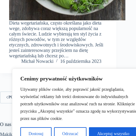
Dieta wegetariańska, często określana jako dieta
wege, zdobywa coraz większą popularność na
całym świecie. Ludzie wybierają ten styl życia z
różnych powodów, w tym ze względów
etycznych, zdrowotnych i środowiskowych. Jeśli
jesteś zainteresowany przejściem na dietę
wegetariańską lub chcesz po…
​Michał Nowacki
16 października 2023
Cenimy prywatność użytkowników
Używamy plików cookie, aby poprawić jakość przeglądania,
wyświetlać reklamy lub treści dostosowane do indywidualnych
1
POPRZEDNIE
potrzeb użytkowników oraz analizować ruch na stronie. Kliknięcie
przycisku „Akceptuj wszystkie” oznacza zgodę na wykorzystywani
przez nas plików cookie.
O nas
Dostosuj
Odrzucać
Akceptuj wszystko
Makik.pl to portal internetowy oferujący szeroki wachlarz aktualnych i