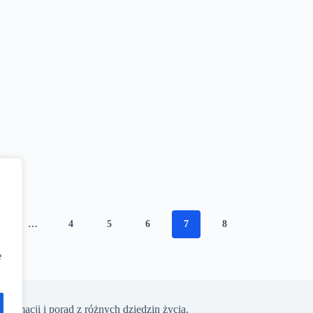
…
4
5
6
7
8
e
nformacji i porad z różnych dziedzin życia.