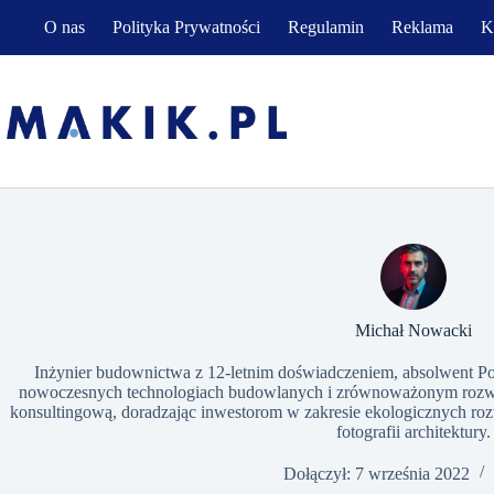
Przejdź
O nas
Polityka Prywatności
Regulamin
Reklama
K
do
treści
​Michał Nowacki
Inżynier budownictwa z 12-letnim doświadczeniem, absolwent Poli
nowoczesnych technologiach budowlanych i zrównoważonym rozwo
konsultingową, doradzając inwestorom w zakresie ekologicznych roz
fotografii architektury.
Dołączył: 7 września 2022