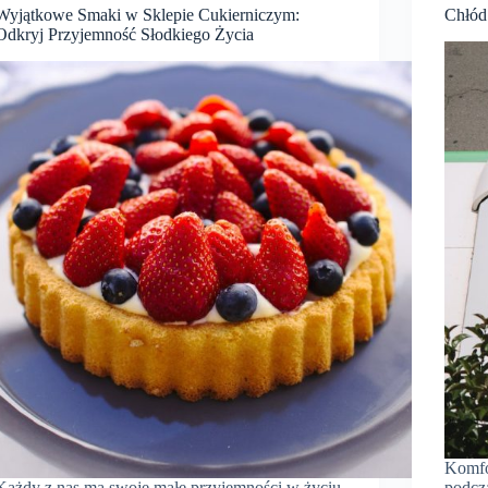
Wyjątkowe Smaki w Sklepie Cukierniczym:
Chłód
Odkryj Przyjemność Słodkiego Życia
Komfo
Każdy z nas ma swoje małe przyjemności w życiu,
podcza