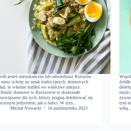
Jeśli jesteś mieszkańcem lub odwiedzasz Rzeszów
Wspól
i masz ochotę na smak tradycyjnych, domowych
źródł
dań, to właśnie trafiłeś we właściwe miejsce.
dietet
Obiady domowe w Rzeszowie to doskonałe
może 
rozwiązanie dla tych, którzy pragną delektować się
żywie
pysznym jedzeniem, jak u babci. W tym…
tym ar
​Michał Nowacki
16 października 2023
sobą