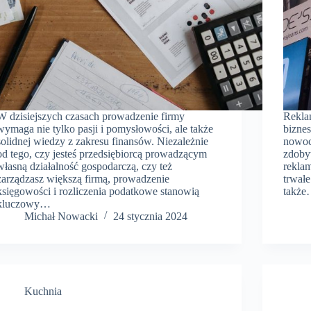
W dzisiejszych czasach prowadzenie firmy
Rekla
wymaga nie tylko pasji i pomysłowości, ale także
biznes
solidnej wiedzy z zakresu finansów. Niezależnie
nowoc
od tego, czy jesteś przedsiębiorcą prowadzącym
zdoby
własną działalność gospodarczą, czy też
reklam
zarządzasz większą firmą, prowadzenie
trwałe
księgowości i rozliczenia podatkowe stanowią
takż
kluczowy…
​Michał Nowacki
24 stycznia 2024
Kuchnia