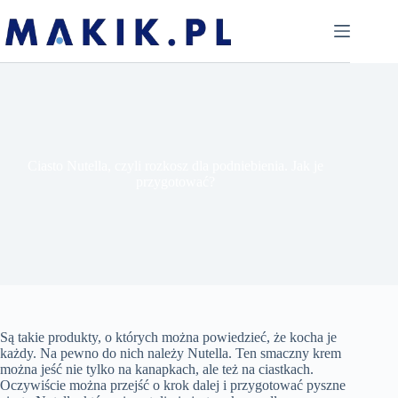
Przejdź
do
treści
Ciasto Nutella, czyli rozkosz dla podniebienia. Jak je
przygotować?
Są takie produkty, o których można powiedzieć, że kocha je
każdy. Na pewno do nich należy Nutella. Ten smaczny krem
można jeść nie tylko na kanapkach, ale też na ciastkach.
Oczywiście można przejść o krok dalej i przygotować pyszne