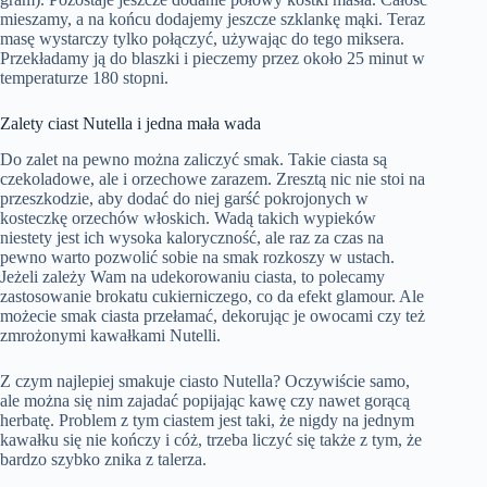
mieszamy, a na końcu dodajemy jeszcze szklankę mąki. Teraz
masę wystarczy tylko połączyć, używając do tego miksera.
Przekładamy ją do blaszki i pieczemy przez około 25 minut w
temperaturze 180 stopni.
Zalety ciast Nutella i jedna mała wada
Do zalet na pewno można zaliczyć smak. Takie ciasta są
czekoladowe, ale i orzechowe zarazem. Zresztą nic nie stoi na
przeszkodzie, aby dodać do niej garść pokrojonych w
kosteczkę orzechów włoskich. Wadą takich wypieków
niestety jest ich wysoka kaloryczność, ale raz za czas na
pewno warto pozwolić sobie na smak rozkoszy w ustach.
Jeżeli zależy Wam na udekorowaniu ciasta, to polecamy
zastosowanie brokatu cukierniczego, co da efekt glamour. Ale
możecie smak ciasta przełamać, dekorując je owocami czy też
zmrożonymi kawałkami Nutelli.
Z czym najlepiej smakuje ciasto Nutella? Oczywiście samo,
ale można się nim zajadać popijając kawę czy nawet gorącą
herbatę. Problem z tym ciastem jest taki, że nigdy na jednym
kawałku się nie kończy i cóż, trzeba liczyć się także z tym, że
bardzo szybko znika z talerza.