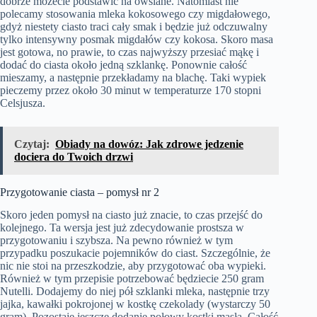
dobrze możecie podstawić na owsiane. Natomiast nie
polecamy stosowania mleka kokosowego czy migdałowego,
gdyż niestety ciasto traci cały smak i będzie już odczuwalny
tylko intensywny posmak migdałów czy kokosa. Skoro masa
jest gotowa, no prawie, to czas najwyższy przesiać mąkę i
dodać do ciasta około jedną szklankę. Ponownie całość
mieszamy, a następnie przekładamy na blachę. Taki wypiek
pieczemy przez około 30 minut w temperaturze 170 stopni
Celsjusza.
Czytaj:
Obiady na dowóz: Jak zdrowe jedzenie
dociera do Twoich drzwi
Przygotowanie ciasta – pomysł nr 2
Skoro jeden pomysł na ciasto już znacie, to czas przejść do
kolejnego. Ta wersja jest już zdecydowanie prostsza w
przygotowaniu i szybsza. Na pewno również w tym
przypadku poszukacie pojemników do ciast. Szczególnie, że
nic nie stoi na przeszkodzie, aby przygotować oba wypieki.
Również w tym przepisie potrzebować będziecie 250 gram
Nutelli. Dodajemy do niej pół szklanki mleka, następnie trzy
jajka, kawałki pokrojonej w kostkę czekolady (wystarczy 50
gram). Pozostaje jeszcze dodanie połowy kostki masła. Całość