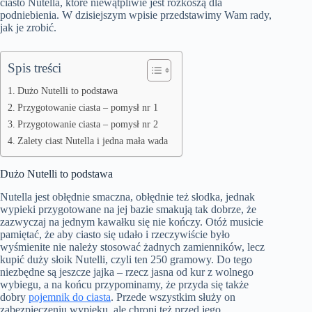
ciasto Nutella, które niewątpliwie jest rozkoszą dla
podniebienia. W dzisiejszym wpisie przedstawimy Wam rady,
jak je zrobić.
Spis treści
Dużo Nutelli to podstawa
Przygotowanie ciasta – pomysł nr 1
Przygotowanie ciasta – pomysł nr 2
Zalety ciast Nutella i jedna mała wada
Dużo Nutelli to podstawa
Nutella jest obłędnie smaczna, obłędnie też słodka, jednak
wypieki przygotowane na jej bazie smakują tak dobrze, że
zazwyczaj na jednym kawałku się nie kończy. Otóż musicie
pamiętać, że aby ciasto się udało i rzeczywiście było
wyśmienite nie należy stosować żadnych zamienników, lecz
kupić duży słoik Nutelli, czyli ten 250 gramowy. Do tego
niezbędne są jeszcze jajka – rzecz jasna od kur z wolnego
wybiegu, a na końcu przypominamy, że przyda się także
dobry
pojemnik do ciasta
. Przede wszystkim służy on
zabezpieczeniu wypieku, ale chroni też przed jego