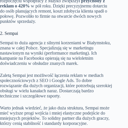
rozpoczęciu współpracy z Mayko zwiększył
przychody z
reklam o 420%
w pół roku. Dzięki precyzyjnemu dotarciu
do osób planujących remont, koszt zdobycia klienta spadł o
połowę. Pozwoliło to firmie na otwarcie dwóch nowych
punktów sprzedaży.
2. Sempai
Sempai to duża agencja z silnymi korzeniami w Białymstoku,
znana w całej Polsce. Specjalizują się w marketingu
nastawionym na wyniki (performance marketing). Ich
kampanie na Facebooku opierają się na wieloletnim
doświadczeniu w obsłudze znanych marek.
Zaletą Sempai jest możliwość łączenia reklam w mediach
społecznościowych z SEO i Google Ads. To dobre
rozwiązanie dla dużych organizacji, które potrzebują szerokiej
obsługi w wielu kanałach naraz. Dostarczają bardzo
techniczne i szczegółowe raporty.
Warto jednak wiedzieć, że jako duża struktura, Sempai może
mieć wyższe progi wejścia i mniej elastyczne podejście do
mniejszych projektów. To solidny partner dla dużych graczy,
którzy cenią stabilność i standardy korporacyjne.