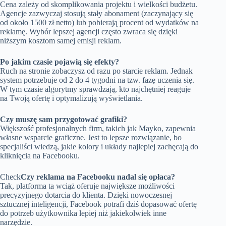
Cena zależy od skomplikowania projektu i wielkości budżetu.
Agencje zazwyczaj stosują stały abonament (zaczynający się
od około 1500 zł netto) lub pobierają procent od wydatków na
reklamę. Wybór lepszej agencji często zwraca się dzięki
niższym kosztom samej emisji reklam.
Po jakim czasie pojawią się efekty?
Ruch na stronie zobaczysz od razu po starcie reklam. Jednak
system potrzebuje od 2 do 4 tygodni na tzw. fazę uczenia się.
W tym czasie algorytmy sprawdzają, kto najchętniej reaguje
na Twoją ofertę i optymalizują wyświetlania.
Czy muszę sam przygotować grafiki?
Większość profesjonalnych firm, takich jak Mayko, zapewnia
własne wsparcie graficzne. Jest to lepsze rozwiązanie, bo
specjaliści wiedzą, jakie kolory i układy najlepiej zachęcają do
kliknięcia na Facebooku.
Check
Czy reklama na Facebooku nadal się opłaca?
Tak, platforma ta wciąż oferuje największe możliwości
precyzyjnego dotarcia do klienta. Dzięki nowoczesnej
sztucznej inteligencji, Facebook potrafi dziś dopasować ofertę
do potrzeb użytkownika lepiej niż jakiekolwiek inne
narzędzie.