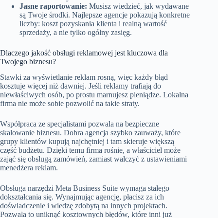
Jasne raportowanie:
Musisz wiedzieć, jak wydawane
są Twoje środki. Najlepsze agencje pokazują konkretne
liczby: koszt pozyskania klienta i realną wartość
sprzedaży, a nie tylko ogólny zasięg.
Dlaczego jakość obsługi reklamowej jest kluczowa dla
Twojego biznesu?
Stawki za wyświetlanie reklam rosną, więc każdy błąd
kosztuje więcej niż dawniej. Jeśli reklamy trafiają do
niewłaściwych osób, po prostu marnujesz pieniądze. Lokalna
firma nie może sobie pozwolić na takie straty.
Współpraca ze specjalistami pozwala na bezpieczne
skalowanie biznesu. Dobra agencja szybko zauważy, które
grupy klientów kupują najchętniej i tam skieruje większą
część budżetu. Dzięki temu firma rośnie, a właściciel może
zająć się obsługą zamówień, zamiast walczyć z ustawieniami
menedżera reklam.
Obsługa narzędzi Meta Business Suite wymaga stałego
dokształcania się. Wynajmując agencję, płacisz za ich
doświadczenie i wiedzę zdobytą na innych projektach.
Pozwala to uniknąć kosztownych błędów, które inni już