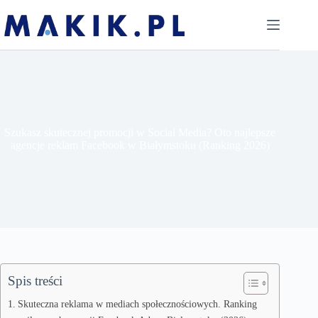
Przejdź
do
treści
Szukasz skutecznej promocji w Social Media? Oto najlepsze
agencje reklam Facebook w Białymstoku (Ranking 2026)
Spis treści
Skuteczna reklama w mediach społecznościowych. Ranking