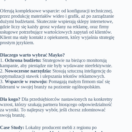
Oferują kompleksowe wsparcie: od konfiguracji technicznej,
przez produkcję materiałów wideo i grafik, aż po zarządzanie
dużymi budżetami. Skutecznie wspierają sklepy internetowe,
gdzie liczy się każdy grosz wydany na reklamę, oraz firmy
usługowe potrzebujące wartościowych zapytań od klientów.
Klient ma stały kontakt z opiekunem, który wyjaśnia strategię
prostym językiem.
Dlaczego warto wybrać Mayko?
1.
Ochrona budżetu:
Strategowie na bieżąco monitorują
kampanie, aby pieniądze nie były wydawane nieefektywnie.
2.
Nowoczesne narzędzia:
Stosują sztuczną inteligencję do
optymalizacji stawek i ulepszania tekstów reklamowych.
3.
Wsparcie w rozwoju:
Pomagają małym firmom stać się
liderami w swojej branży na poziomie ogólnopolskim.
Dla kogo?
Dla przedsiębiorców nastawionych na konkretny
wzrost, którzy szukają partnera biorącego odpowiedzialność
za wyniki. To najlepszy wybór, jeśli chcesz zdominować
swoją branżę.
Case Study:
Lokalny producent mebli z regionu po