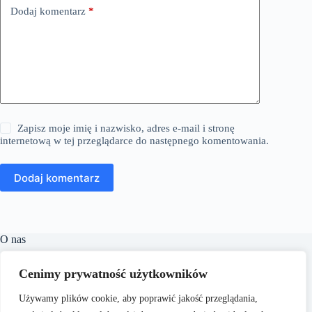
Dodaj komentarz
*
Zapisz moje imię i nazwisko, adres e-mail i stronę
internetową w tej przeglądarce do następnego komentowania.
Dodaj komentarz
O nas
Makik.pl to portal internetowy oferujący szeroki wachlarz
Cenimy prywatność użytkowników
aktualnych informacji i porad z różnych dziedzin życia.
Naszym celem jest dostarczanie rzetelnych treści, które
Używamy plików cookie, aby poprawić jakość przeglądania,
wspierają czytelników w podejmowaniu świadomych decyzji