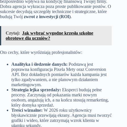
bezpośrednio wpływa na kondycję finansową Twojej firmy.
Dobra agencja wykracza poza proste publikowanie postów. O
sukcesie decydują szczegóły techniczne i strategiczne, które
budują Twój
zwrot z inwestycji (ROI)
.
Czytaj:
Jak wybrać wygodne krzesła szkolne
obrotowe dla uczniów?
Oto cechy, które wyróżniają profesjonalistów:
Analityka i śledzenie danych:
Podstawą jest
poprawna konfiguracja Pixela Mety oraz Conversion
API. Bez dokładnych pomiarów każda kampania jest
tylko zgadywaniem, a nie planowym działaniem
marketingowym.
Strategia lejka sprzedaży:
Eksperci budują pełne
procesy. Zaczynają od pokazania marki nowym
osobom, angażują ich, a na końcu stosują remarketing,
który domyka sprzedaż.
Treści wizualne:
W 2026 roku użytkownicy
błyskawicznie przewijają ekrany. Agencja musi tworzyć
grafiki i wideo, które zatrzymają wzrok klienta w
ułamku sekundy.