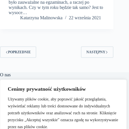
było zauważalne na egzaminach, a raczej po
wynikach. Czy w tym roku będzie tak samo? Jest to
wysoce…
Katarzyna Malinowska
22 września 2021
POPRZEDNIE
NASTĘPNY
O nas
Makik.pl to portal internetowy oferujący szeroki wachlarz
Cenimy prywatność użytkowników
aktualnych informacji i porad z różnych dziedzin życia.
Naszym celem jest dostarczanie rzetelnych treści, które
Używamy plików cookie, aby poprawić jakość przeglądania,
wspierają czytelników w podejmowaniu świadomych decyzji
oraz inspirują do działania. Dbamy o to, aby nasze artykuły
wyświetlać reklamy lub treści dostosowane do indywidualnych
były zrozumiałe i dostępne dla każdego, niezależnie od
potrzeb użytkowników oraz analizować ruch na stronie. Kliknięcie
poziomu wiedzy w danym zakresie.
przycisku „Akceptuj wszystkie” oznacza zgodę na wykorzystywanie
przez nas plików cookie.